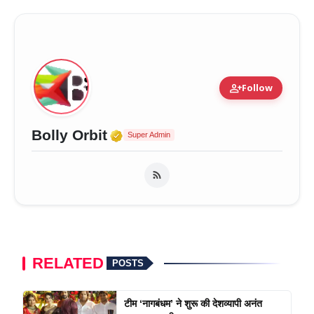
person_add
Follow
Verified Media or Organizat
Bolly Orbit
Super Admin
RELATED
POSTS
टीम ‘नागबंधम’ ने शुरू की देशव्यापी अनंत