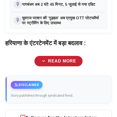
flash_on
नागबंधम अब 2 घंटे 45 मिनट, 5 जुलाई से नया एडिट
युवराज पराशर की ‘गुड़हल’ अब प्रमुख OTT प्लेटफॉर्म्स
flash_on
पर स्ट्रीमिंग के लिए उपलब्ध
हरियाणा के एंटरटेनमेंट में बड़ा बदलाव :
expand_more
READ MORE
rss_feed
DISCLAIMER
Story published through syndicated feed.