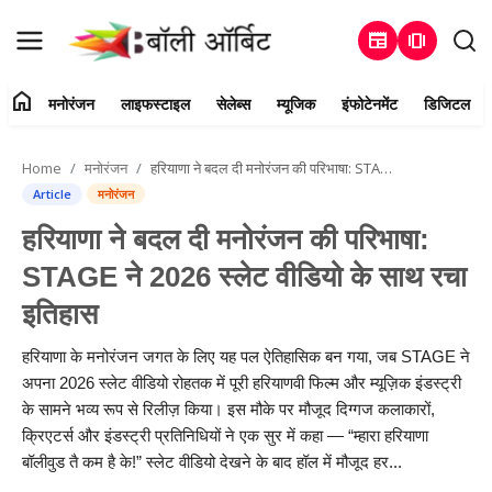
newspaper
amp_stories
home
मनोरंजन
लाइफस्टाइल
सेलेब्स
म्यूजिक
इंफोटेनमेंट
डिजिटल
Login
Register
Home
मनोरंजन
हरियाणा ने बदल दी मनोरंजन की परिभाषा: STAGE ने 2026 स्लेट वीडियो के साथ रचा इतिहास
Home
Article
मनोरंजन
हरियाणा ने बदल दी मनोरंजन की परिभाषा:
संपर्क करें
STAGE ने 2026 स्लेट वीडियो के साथ रचा
मनोरंजन
इतिहास
हमारे बारे में
हरियाणा के मनोरंजन जगत के लिए यह पल ऐतिहासिक बन गया, जब STAGE ने
अपना 2026 स्लेट वीडियो रोहतक में पूरी हरियाणवी फिल्म और म्यूज़िक इंडस्ट्री
लाइफस्टाइल
के सामने भव्य रूप से रिलीज़ किया। इस मौके पर मौजूद दिग्गज कलाकारों,
क्रिएटर्स और इंडस्ट्री प्रतिनिधियों ने एक सुर में कहा — “म्हारा हरियाणा
सेलेब्स
बॉलीवुड तै कम है के!” स्लेट वीडियो देखने के बाद हॉल में मौजूद हर...