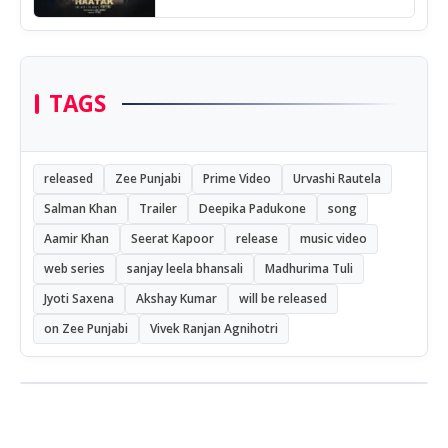
TAGS
released
Zee Punjabi
Prime Video
Urvashi Rautela
Salman Khan
Trailer
Deepika Padukone
song
Aamir Khan
Seerat Kapoor
release
music video
web series
sanjay leela bhansali
Madhurima Tuli
Jyoti Saxena
Akshay Kumar
will be released
on Zee Punjabi
Vivek Ranjan Agnihotri