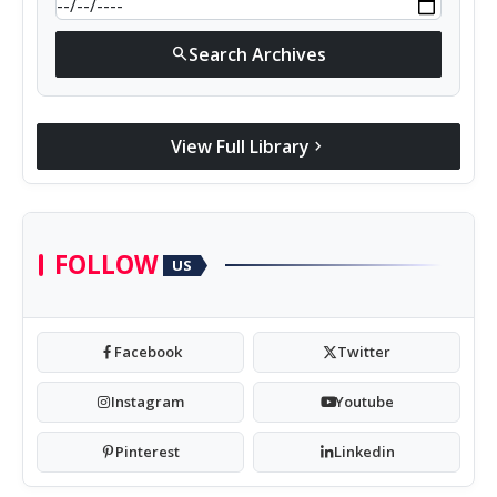
Search Archives
search
View Full Library
chevron_right
FOLLOW
US
Facebook
Twitter
Instagram
Youtube
Pinterest
Linkedin