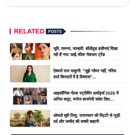
RELATED
POSTS
भूमि, तमन्ना, जान्हवी: बॉलीवुड हसीनाएं दिखा
रही हैं नया 'आई-चीक' मेकअप ट्रेंड
ऐश्वर्या राज भाकुनी: "मुझे ग्लैमर नहीं, गरिमा
वाले किरदारों में है विश्वास"...
आइकॉनिक गोल्ड स्ट्रीमिंग अवॉर्ड्स 2026 में
अनिल कपूर, मनोज बाजपेयी समेत सित...
ओमलो मूवी रिव्यू: राजस्थान की मिट्टी से जुड़ी
दर्द और उम्मीद की सच्ची कहानी