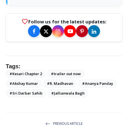
favorite
Follow us for the latest updates:
Tags:
#Kesari Chapter 2
#trailer out now
#Akshay Kumar
#R. Madhavan
#Ananya Panday
#Sri Darbar Sahib
#Jallianwala Bagh
PREVIOUS ARTICLE