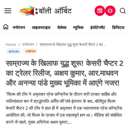
newspaper
amp_stories
home
मनोरंजन
लाइफस्टाइल
सेलेब्स
म्यूजिक
इंफोटेनमेंट
डिजिटल
Login
Register
Home
मनोरंजन
साम्राज्य के खिलाफ युद्ध शुरू! केसरी चैप्टर 2 का ट्रेलर रिलीज, अक्षय कुमार, आर.माधवन और अनन्या पांडे मुख्य भूमिका में आएंगे नजर!
Home
Article
मनोरंजन
साम्राज्य के खिलाफ युद्ध शुरू! केसरी चैप्टर 2
संपर्क करें
का ट्रेलर रिलीज, अक्षय कुमार, आर.माधवन
मनोरंजन
और अनन्या पांडे मुख्य भूमिका में आएंगे नजर!
हमारे बारे में
"फिल्म की टीम ने अमृतसर प्रेस कॉन्फ्रेंस के दौरान श्री दरबार साहिब और
जलियांवाला बाग में श्रद्धांजलि अर्पित की"लंबे इंतजार के बाद, बॉलीवुड फिल्म
लाइफस्टाइल
केसरी चैप्टर 2 की टीम ने हाल ही में अमृतसर में एक भावनात्मक प्रेस कॉन्फ्रेंस
आयोजित की, जो फिल्म के प्रचार में एक महत्वपूर्ण क्षण था। मीडिया को संबोधित
सेलेब्स
करने से पहले, मुख्य अभिनेता अक्षय कुमार,...