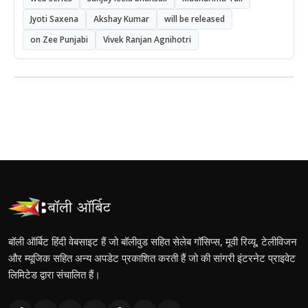
Jyoti Saxena
Akshay Kumar
will be released
on Zee Punjabi
Vivek Ranjan Agnihotri
बॉली ऑर्बिट हिंदी वेबसाइट हैं जो बॉलीवुड सहित सेलेब गॉसिप्स, मूवी रिव्यू, टेलीविजन
और म्यूजिक सहित अन्य अपडेट प्रकाशित करती हैं जो की सांगरी इंटरनेट प्राइवेट
लिमिटेड द्वारा संचालित हैं।