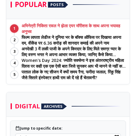
POPULAR
POSTS
अभिनेत्री निकिता रावल ने झेला एयर मॉरीशस के साथ अपना भयावह
1
अनुभव
फिल्म लापता लेडीज ने दुनिया भर के बॉक्स ऑफिस पर दिखाया अपना
2
दम, वीकेंड पर 6.36 करोड़ की शानदार कमाई की अपने नाम
अनदेखी 3 में लकी पाजी के अपने किरदार के लिए मिले समग्र प्यार के
3
लिए वरुण भगत ने अपना आभार व्यक्त किया, जानिए कैसे किया
Women's Day 2024: ज्योति सक्सेना ने इस अंतरराष्‍ट्रीय महिला
प्रशंसकों का धन्यवाद
4
दिवस पर कही एक एक ऐसी बात जिसे सुनकर आप भी मानने से नहीं कर
पाएंगे इनकार
पाताल लोक के नए सीजन में क्यों समय रैना, फरीदा जलाल, रिंकू सिंह
5
जैसे सितारे इंस्पेक्टर हाथी राम को दें रहे हैं चेतावनी?
DIGITAL
ARCHIVES
calendar_today
Jump to specific date: