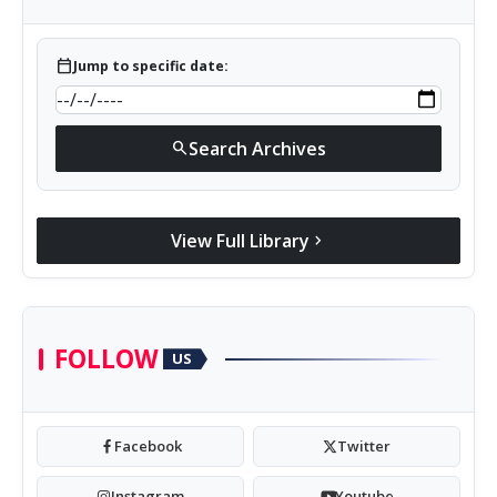
calendar_today
Jump to specific date:
Search Archives
search
View Full Library
chevron_right
FOLLOW
US
Facebook
Twitter
Instagram
Youtube