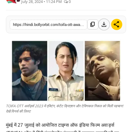
July 28, 2024 • 11:24 PM
0
म्यूजिक
इंफोटेनमेंट
download
share
content_copy
https://hindi.bollyorbit.com/toifa-ott-awards-2023-recognized-acting-content-creation-and-technical-skills-see-the-list-of-winners
डिजिटल
फैशन
TOIFA OTT अवॉर्ड्स 2023 में एक्टिंग, कंटेंट क्रिएशन और टेक्निकल स्किल को मिली पहचान!
देखें विनर्स की लिस्ट
मुंबई में 27 जुलाई को आयोजित टाइम्स ऑफ इंडिया फिल्म अवार्ड्स