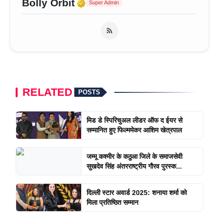
Verified Media or Organizat
Bolly Orbit
Super Admin
RELATED
POSTS
मिड डे स्पिरिचुअल लीडर ऑफ द ईयर से
सम्मानित हुए फिल्ममेकर आशिम खेत्रपाल
जम्मू कश्मीर के कठुआ जिले के समाजसेवी
सुखदेव सिंह अंतरराष्ट्रीय गौरव पुरस्क...
दिल्ली स्टार अवार्ड 2025: शनाया शर्मा को
मिला प्रतिष्ठित सम्मान