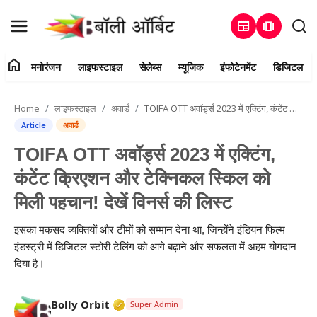
newspaper
amp_stories
home
मनोरंजन
लाइफस्टाइल
सेलेब्स
म्यूजिक
इंफोटेनमेंट
डिजिटल
Login
Register
Home
लाइफस्टाइल
अवार्ड
TOIFA OTT अवॉर्ड्स 2023 में एक्टिंग, कंटेंट क्रिएशन और टेक्निकल स्किल को मिली पहचान! देखें विनर्स की लिस्ट
Home
Article
अवार्ड
TOIFA OTT अवॉर्ड्स 2023 में एक्टिंग,
संपर्क करें
कंटेंट क्रिएशन और टेक्निकल स्किल को
मनोरंजन
मिली पहचान! देखें विनर्स की लिस्ट
हमारे बारे में
इसका मकसद व्यक्तियों और टीमों को सम्मान देना था, जिन्होंने इंडियन फिल्म
इंडस्ट्री में डिजिटल स्टोरी टेलिंग को आगे बढ़ाने और सफलता में अहम योगदान
लाइफस्टाइल
दिया है।
सेलेब्स
Verified Media or Organization • 25
Bolly Orbit
Super Admin