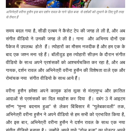
अभिनेत्री वरीना हुसैन इस बार दर्शन रावल के गाने ‘ढोल बजा से दर्शकों को लुभाने के लिए पूरी तरह
से तैयार हैं
समय बदल गया है, सीडी एल्बम ने कैसेट टेप की जगह ले ली है, और अब
संगीत वीडियो ने उनकी जगह ले ली है। गाना और अभिनय दोनों एक
पैकेज में उपलब्ध होते हैं। त्योहारों का मौसम नजदीक है और हम एक के
बाद एक जश्न मना रहे हैं। बॉलीवुड इस त्योहारी सीज़न के दौरान संगीत
वीडियो के साथ अपने प्रशंसकों को आश्चर्यचकित कर रहा है, और अब
गायक, दर्शन रावल और अभिनेत्री वरीना हुसैन की विशेषता वाले एक और
रोमांचक नया संगीत वीडियो के साथ आये हैं।
वरीना हुसैन हमेशा अपने कामुक डांस मूव्स से मंत्रमुग्ध और क़ातिल
आदाओं से प्रशंसकों का दिल मदहोश कर दिया हैं। दबंग 3 में आइटम
सॉन्ग “मुन्ना बदनाम हुआ” से लेकर बिंबिसार में “गुलेबकावली” तक,
अभिनेत्री वरीना हुसैन ने अपने वीडियो से हम सभी को प्रभावित किया है,
और इस बार, अभिनेत्री वरीना हुसैन ने दर्शन रावल के साथ एक नया
संगीत वीडियो बनाया है। उन्होंने अपने गाने “ढोल बजा” का पोस्टर अपने